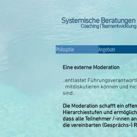
Systemische Beratungen 
Coaching | Teamentwicklung |
Philosphie
Angebote
Eine externe Moderation
..entlastet Führungsverantwortl
mitdiskutieren können und nich
sind.
Die Moderation schafft ein off
Hierarchiestufen und ermöglicht
dass alle Teilnehmer /-innen a
die vereinbarten (Gesprächs-) 